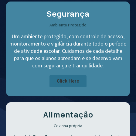
Segurança
Ambiente Protegido
Um ambiente protegido, com controle de acesso,
monitoramento e vigilância durante todo o período
de atividade escolar. Cuidamos de cada detalhe
para que os alunos aprendam e se desenvolvam
com segurança e tranquilidade.
Click Here
Alimentação
Cozinha própria