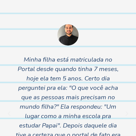
Helena esta no Portal desde os dois
anos (há três anos) em período
integral, ela adora esta escola e tem
orgulho de falar que estuda no
"Portal" Escolhemos o Portal, pela
qualidade de ensino, os professores
são dedicados, atentos e sempre
disponíveis; A escola também nos
proporciona segurança, pois tem