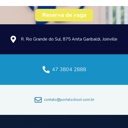
Reserva de vaga
R. Rio Grande do Sul, 875 Anita Garibaldi, Joinville
47 3804 2888
contato@portalschool.com.br